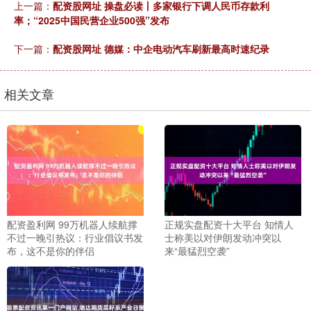
上一篇：
配资股网址 操盘必读丨多家银行下调人民币存款利
率；“2025中国民营企业500强”发布
下一篇：
配资股网址 德媒：中企电动汽车刷新最高时速纪录
相关文章
配资盈利网 99万机器人续航撑
正规实盘配资十大平台 知情人
不过一晚引热议：行业倡议书发
士称美以对伊朗发动冲突以
布，这不是你的伴侣
来“最猛烈空袭”