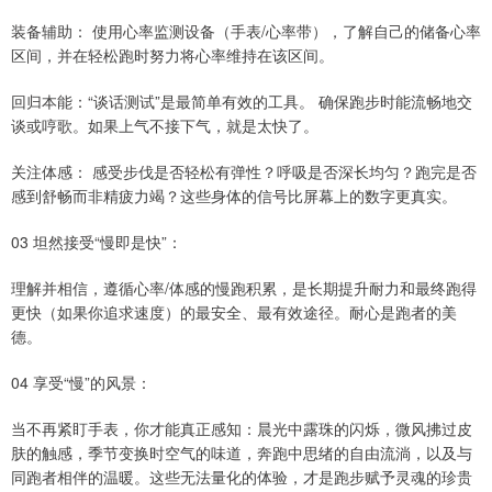
装备辅助： 使用心率监测设备（手表/心率带），了解自己的储备心率
区间，并在轻松跑时努力将心率维持在该区间。
回归本能：“谈话测试”是最简单有效的工具。 确保跑步时能流畅地交
谈或哼歌。如果上气不接下气，就是太快了。
关注体感： 感受步伐是否轻松有弹性？呼吸是否深长均匀？跑完是否
感到舒畅而非精疲力竭？这些身体的信号比屏幕上的数字更真实。
03 坦然接受“慢即是快”：
理解并相信，遵循心率/体感的慢跑积累，是长期提升耐力和最终跑得
更快（如果你追求速度）的最安全、最有效途径。耐心是跑者的美
德。
04 享受“慢”的风景：
当不再紧盯手表，你才能真正感知：晨光中露珠的闪烁，微风拂过皮
肤的触感，季节变换时空气的味道，奔跑中思绪的自由流淌，以及与
同跑者相伴的温暖。这些无法量化的体验，才是跑步赋予灵魂的珍贵