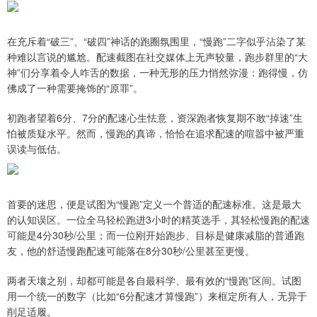
在充斥着“破三”、“破四”神话的跑圈氛围里，“慢跑”二字似乎沾染了某
种难以言说的尴尬。配速截图在社交媒体上无声较量，跑步群里的“大
神”们分享着令人咋舌的数据，一种无形的压力悄然弥漫：跑得慢，仿
佛成了一种需要掩饰的“原罪”。
初跑者望着6分、7分的配速心生怯意，资深跑者恢复期不敢“掉速”生
怕被质疑水平。然而，慢跑的真谛，恰恰在追求配速的喧嚣中被严重
误读与低估。
首要的迷思，便是试图为“慢跑”定义一个普适的配速标准。这是最大
的认知误区。一位全马轻松跑进3小时的精英选手，其轻松慢跑的配速
可能是4分30秒/公里；而一位刚开始跑步、目标是健康减脂的普通跑
友，他的舒适慢跑配速可能落在8分30秒/公里甚至更慢。
两者天壤之别，却都可能是各自最科学、最有效的“慢跑”区间。试图
用一个统一的数字（比如“6分配速才算慢跑”）来框定所有人，无异于
削足适履。